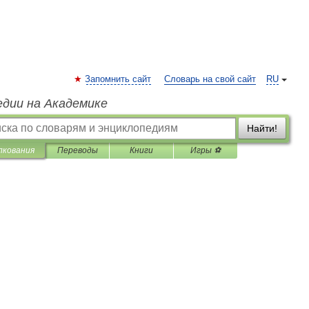
Запомнить сайт
Словарь на свой сайт
RU
едии на Академике
Найти!
лкования
Переводы
Книги
Игры ⚽