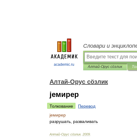
Словари и энциклоп
academic.ru
Алтай-Орус сöзлик
То
Алтай-Орус сöзлик
jемирер
Толкование
Перевод
jемирер
разрушать
,
разваливать
Алтай
-
Орус
сöзлик
.
2009
.