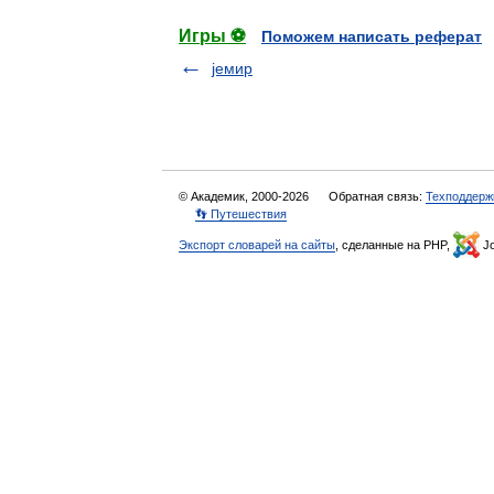
Игры ⚽
Поможем написать реферат
jемир
© Академик, 2000-2026
Обратная связь:
Техподдерж
👣 Путешествия
Экспорт словарей на сайты
, сделанные на PHP,
Jo