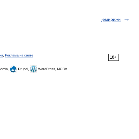
jемирижи
ка
,
Реклама на сайте
18+
omla,
Drupal,
WordPress, MODx.